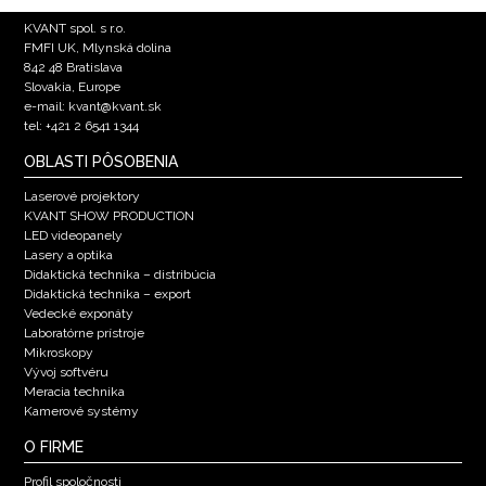
KVANT spol. s r.o.
FMFI UK, Mlynská dolina
842 48 Bratislava
Slovakia, Europe
e-mail: kvant@kvant.sk
tel: +421 2 6541 1344
OBLASTI PÔSOBENIA
Laserové projektory
KVANT SHOW PRODUCTION
LED videopanely
Lasery a optika
Didaktická technika – distribúcia
Didaktická technika – export
Vedecké exponáty
Laboratórne prístroje
Mikroskopy
Vývoj softvéru
Meracia technika
Kamerové systémy
O FIRME
Profil spoločnosti