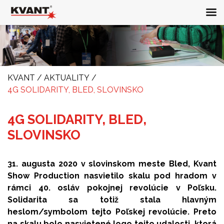
KVANT
/
AKTUALITY
/
4G SOLIDARITY, BLED, SLOVINSKO
4G SOLIDARITY, BLED,
SLOVINSKO
31. augusta 2020 v slovinskom meste Bled, Kvant
Show Production nasvietilo skalu pod hradom v
rámci 40. osláv pokojnej revolúcie v Poľsku.
Solidarita sa totiž stala hlavným
heslom/symbolom tejto Poľskej revolúcie. Preto
na skalu bolo nasvietené logo tejto udalosti, ktorá