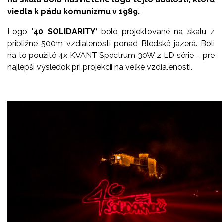
viedla k pádu komunizmu v 1989.
Logo
’40 SOLIDARITY‘
bolo projektované na skalu z
približne 500m vzdialenosti ponad Bledské jazerá. Boli
na to použité 4x KVANT Spectrum 30W z LD série – pre
najlepší výsledok pri projekcii na veľké vzdialenosti.