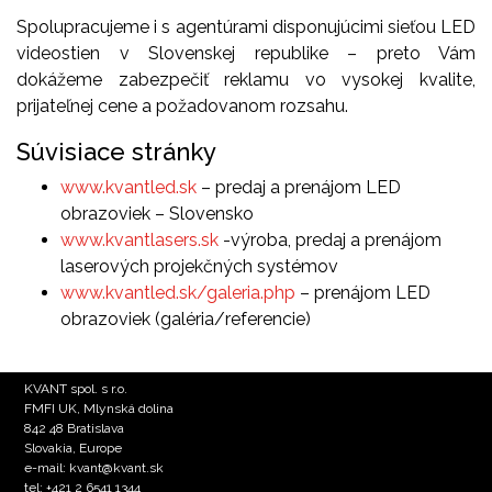
Spolupracujeme i s agentúrami disponujúcimi sieťou LED
videostien v Slovenskej republike – preto Vám
dokážeme zabezpečiť reklamu vo vysokej kvalite,
prijateľnej cene a požadovanom rozsahu.
Súvisiace stránky
www.kvantled.sk
– predaj a prenájom LED
obrazoviek – Slovensko
www.kvantlasers.sk
-výroba, predaj a prenájom
laserových projekčných systémov
www.kvantled.sk/galeria.php
– prenájom LED
obrazoviek (galéria/referencie)
KVANT spol. s r.o.
FMFI UK, Mlynská dolina
842 48 Bratislava
Slovakia, Europe
e-mail: kvant@kvant.sk
tel: +421 2 6541 1344