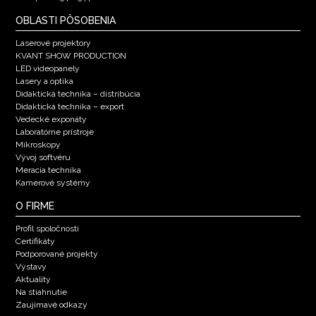
OBLASTI PÔSOBENIA
Laserové projektory
KVANT SHOW PRODUCTION
LED videopanely
Lasery a optika
Didaktická technika – distribúcia
Didaktická technika – export
Vedecké exponáty
Laboratórne prístroje
Mikroskopy
Vývoj softvéru
Meracia technika
Kamerové systémy
O FIRME
Profil spoločnosti
Certifikáty
Podporované projekty
Výstavy
Aktuality
Na stiahnutie
Zaujímavé odkazy