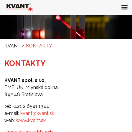
KVANT
/
KONTAKTY
KONTAKTY
KVANT spol. s r.o.
FMFI UK, Mlynská dolina
842 48 Bratislava
tel: +421 2 6541 1344
e-mail:
kvant@kvant.sk
web:
www.kvant.sk