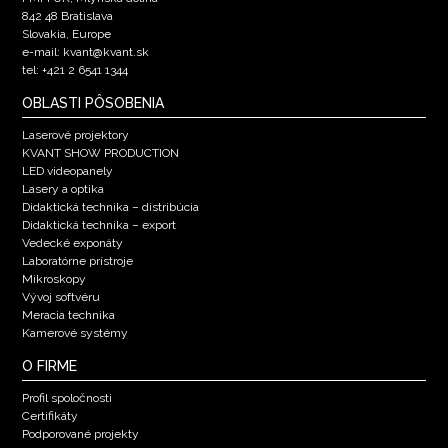
842 48 Bratislava
Slovakia, Europe
e-mail: kvant@kvant.sk
tel: +421 2 6541 1344
OBLASTI PÔSOBENIA
Laserové projektory
KVANT SHOW PRODUCTION
LED videopanely
Lasery a optika
Didaktická technika – distribúcia
Didaktická technika – export
Vedecké exponáty
Laboratórne prístroje
Mikroskopy
Vývoj softvéru
Meracia technika
Kamerové systémy
O FIRME
Profil spoločnosti
Certifikáty
Podporované projekty