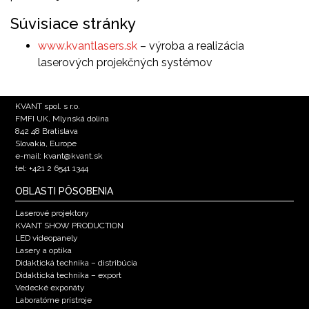
Súvisiace stránky
www.kvantlasers.sk
– výroba a realizácia
laserových projekčných systémov
KVANT spol. s r.o.
FMFI UK, Mlynská dolina
842 48 Bratislava
Slovakia, Europe
e-mail: kvant@kvant.sk
tel: +421 2 6541 1344
OBLASTI PÔSOBENIA
Laserové projektory
KVANT SHOW PRODUCTION
LED videopanely
Lasery a optika
Didaktická technika – distribúcia
Didaktická technika – export
Vedecké exponáty
Laboratórne prístroje