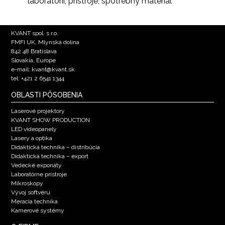
laboratórií, prístroje, spotrebný materiál
KVANT spol. s r.o.
FMFI UK, Mlynská dolina
842 48 Bratislava
Slovakia, Europe
e-mail: kvant@kvant.sk
tel: +421 2 6541 1344
OBLASTI PÔSOBENIA
Laserové projektory
KVANT SHOW PRODUCTION
LED videopanely
Lasery a optika
Didaktická technika – distribúcia
Didaktická technika – export
Vedecké exponáty
Laboratórne prístroje
Mikroskopy
Vývoj softvéru
Meracia technika
Kamerové systémy