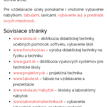
Pre vzdelávacie účely ponúkame i vnútorné vybavenie
nábytkom,
tabuľami
, lavicami,
vybavenie ául a prednášk
ových miestností
.
Súvisiace stránky
www.skola.sk
– distribúcia didaktickej techniky,
učebných pomôcok, softvéru, vybavenie škôl
www.forschool.eu
– výroba didaktickej techniky na
fyziku a techniku
www.gunt.sk
– distribúcia výukových systémov pre
technické školy
www.projektory.sk
– projekčná technika
www.tabule.sk
– tabule na vzdelávanie a
prezentácie
www.skola.sk/nabytok
– školský a laboratórny
nábytok
www.laboratornatechnika.sk
– vybavenie