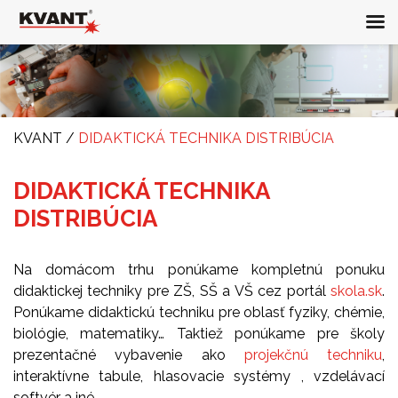
KVANT
/
DIDAKTICKÁ TECHNIKA DISTRIBÚCIA
DIDAKTICKÁ TECHNIKA
DISTRIBÚCIA
Na domácom trhu ponúkame kompletnú ponuku
didaktickej techniky pre ZŠ, SŠ a VŠ cez portál
skola.sk
.
Ponúkame didaktickú techniku pre oblasť fyziky, chémie,
biológie, matematiky… Taktiež ponúkame pre školy
prezentačné vybavenie ako
projekčnú techniku
,
interaktívne tabule, hlasovacie systémy , vzdelávací
softvér a iné…