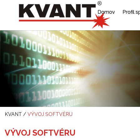
Domov
Profil 
KVANT
/
VÝVOJ SOFTVÉRU
VÝVOJ SOFTVÉRU