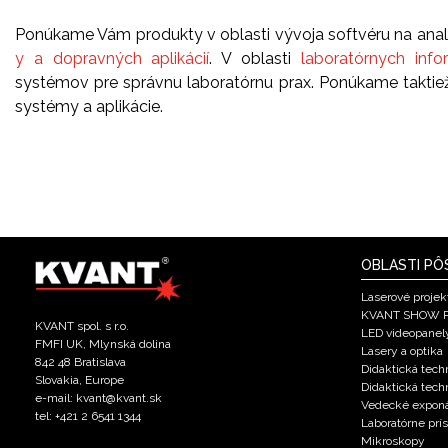
Ponúkame Vám produkty v oblasti vývoja softvéru na anal
y a dopravných aplikácií
. V oblasti
laboratórnych inf
systémov pre správnu laboratórnu prax. Ponúkame taktiež 
systémy a aplikácie.
OBLASTI PÔ
Laserové projek
KVANT SHOW 
KVANT spol. s r.o.
LED videopanel
FMFI UK, Mlynská dolina
Lasery a optika
842 48 Bratislava
Didaktická techn
Slovakia, Europe
Didaktická tech
e-mail: kvant@kvant.sk
Vedecké expon
tel: +421 2 6541 1344
Laboratórne prís
Mikroskopy