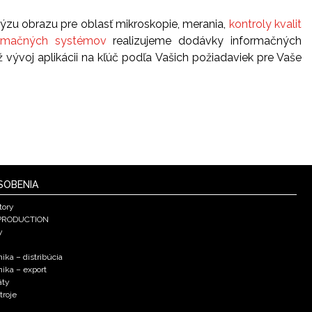
ýzu obrazu pre oblasť mikroskopie, merania,
kontroly kvalit
ormačných systémov
realizujeme dodávky informačných
vývoj aplikácii na kľúč podľa Vašich požiadaviek pre Vaše
SOBENIA
tory
PRODUCTION
y
ika – distribúcia
nika – export
áty
troje