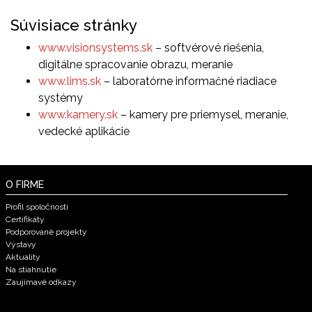
Súvisiace stránky
www.visionsystems.sk
– softvérové riešenia,
digitálne spracovanie obrazu, meranie
www.lims.sk
– laboratórne informačné riadiace
systémy
www.kamery.sk
– kamery pre priemysel, meranie,
vedecké aplikácie
O FIRME
Profil spoločnosti
Certifikáty
Podporované projekty
Výstavy
Aktuality
Na stiahnutie
Zaujímavé odkazy