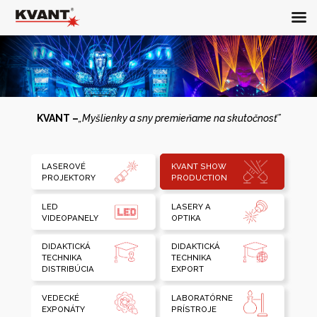
KVANT –
„Myšlienky a sny premieňame na skutočnosť”
LASEROVÉ
KVANT SHOW
PROJEKTORY
PRODUCTION
LED
LASERY A
VIDEOPANELY
OPTIKA
DIDAKTICKÁ
DIDAKTICKÁ
TECHNIKA
TECHNIKA
DISTRIBÚCIA
EXPORT
VEDECKÉ
LABORATÓRNE
EXPONÁTY
PRÍSTROJE