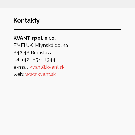
Kontakty
KVANT spol. s r.o.
FMFI UK, Mlynská dolina
842 48 Bratislava
tel: +421 6541 1344
e-mail:
kvant@kvant.sk
web:
www.kvant.sk