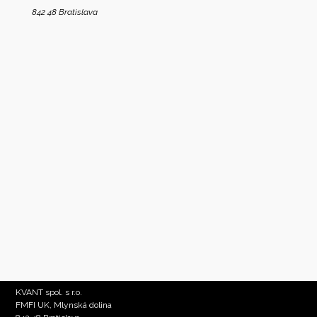
842 48 Bratislava
KVANT spol. s r.o.
FMFI UK, Mlynská dolina