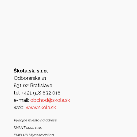
Škola.sk, s.r.o.
Odborárska 21
831 02 Bratislava
tel: +421 918 632 016
e-mail:
obchod@skola.sk
web:
www.skola.sk
Výdajné miesto na adrese:
KVANT spol. s r.o.,
FMFI UK Mlynská dolina