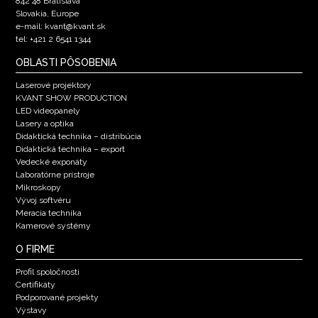
842 48 Bratislava
Slovakia, Europe
e-mail: kvant@kvant.sk
tel: +421 2 6541 1344
OBLASTI PÔSOBENIA
Laserové projektory
KVANT SHOW PRODUCTION
LED videopanely
Lasery a optika
Didaktická technika – distribúcia
Didaktická technika – export
Vedecké exponáty
Laboratórne prístroje
Mikroskopy
Vývoj softvéru
Meracia technika
Kamerové systémy
O FIRME
Profil spoločnosti
Certifikáty
Podporované projekty
Výstavy