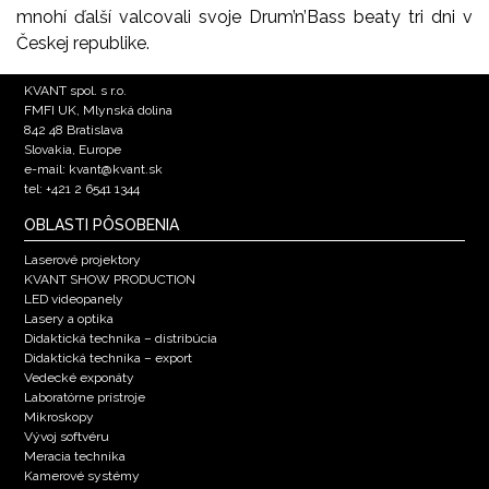
mnohí ďalší valcovali svoje Drum’n’Bass beaty tri dni v
Českej republike.
KVANT spol. s r.o.
FMFI UK, Mlynská dolina
842 48 Bratislava
Slovakia, Europe
e-mail: kvant@kvant.sk
tel: +421 2 6541 1344
OBLASTI PÔSOBENIA
Laserové projektory
KVANT SHOW PRODUCTION
LED videopanely
Lasery a optika
Didaktická technika – distribúcia
Didaktická technika – export
Vedecké exponáty
Laboratórne prístroje
Mikroskopy
Vývoj softvéru
Meracia technika
Kamerové systémy