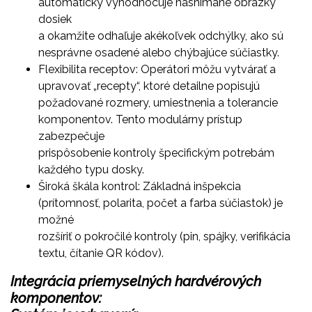
automaticky vyhodnocuje nasnímané obrázky
dosiek
a okamžite odhaľuje akékoľvek odchýlky, ako sú
nesprávne osadené alebo chýbajúce súčiastky.
Flexibilita receptov: Operátori môžu vytvárať a
upravovať „recepty“, ktoré detailne popisujú
požadované rozmery, umiestnenia a tolerancie
komponentov. Tento modulárny prístup
zabezpečuje
prispôsobenie kontroly špecifickým potrebám
každého typu dosky.
Široká škála kontrol: Základná inšpekcia
(prítomnosť, polarita, počet a farba súčiastok) je
možné
rozšíriť o pokročilé kontroly (pin, spájky, verifikácia
textu, čítanie QR kódov).
Integrácia priemyselných hardvérových
komponentov: