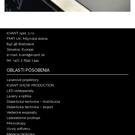
KVANT spol. s r.o.
FMFI UK, Mlynská dolina
842 48 Bratislava
Slovakia, Europe
e-mail: kvant@kvant.sk
tel: +421 2 6541 1344
OBLASTI PÔSOBENIA
Laserové projektory
KVANT SHOW PRODUCTION
LED videopanely
Lasery a optika
Didaktická technika – distribúcia
Didaktická technika – export
Vedecké exponáty
Laboratórne prístroje
Mikroskopy
Vývoj softvéru
Meracia technika