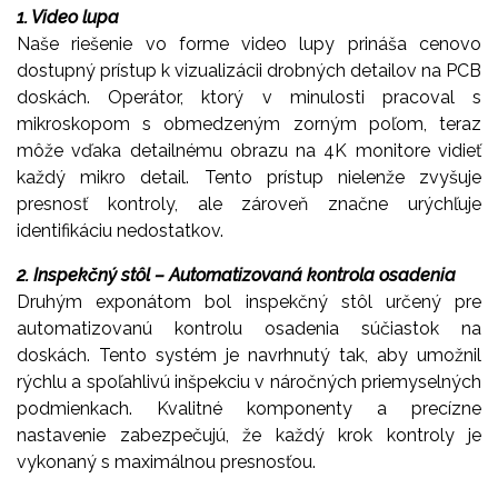
1. Video lupa
Naše riešenie vo forme video lupy prináša cenovo
dostupný prístup k vizualizácii drobných detailov na PCB
doskách. Operátor, ktorý v minulosti pracoval s
mikroskopom s obmedzeným zorným poľom, teraz
môže vďaka detailnému obrazu na 4K monitore vidieť
každý mikro detail. Tento prístup nielenže zvyšuje
presnosť kontroly, ale zároveň značne urýchľuje
identifikáciu nedostatkov.
2. Inspekčný stôl – Automatizovaná kontrola osadenia
Druhým exponátom bol inspekčný stôl určený pre
automatizovanú kontrolu osadenia súčiastok na
doskách. Tento systém je navrhnutý tak, aby umožnil
rýchlu a spoľahlivú inšpekciu v náročných priemyselných
podmienkach. Kvalitné komponenty a precízne
nastavenie zabezpečujú, že každý krok kontroly je
vykonaný s maximálnou presnosťou.