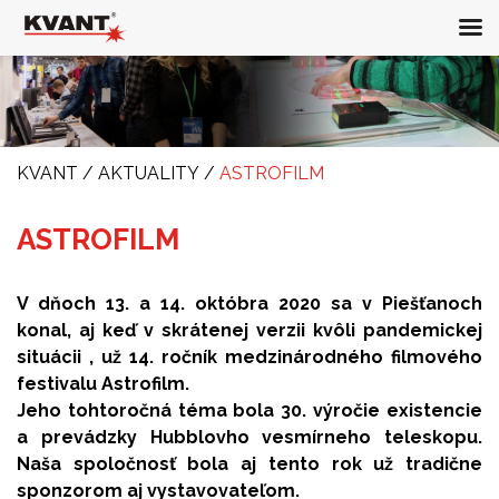
KVANT
/
AKTUALITY
/
ASTROFILM
ASTROFILM
V dňoch 13. a 14. októbra 2020 sa v Piešťanoch
konal, aj keď v skrátenej verzii kvôli pandemickej
situácii , už 14. ročník medzinárodného filmového
festivalu Astrofilm.
Jeho tohtoročná téma bola 30. výročie existencie
a prevádzky Hubblovho vesmírneho teleskopu.
Naša spoločnosť bola aj tento rok už tradične
sponzorom aj vystavovateľom.