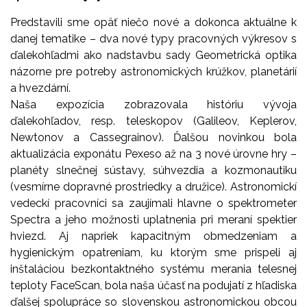
Predstavili sme opäť niečo nové a dokonca aktuálne k
danej tematike – dva nové typy pracovných výkresov s
ďalekohľadmi ako nadstavbu sady Geometrická optika
názorne pre potreby astronomických krúžkov, planetárií
a hvezdární.
Naša expozícia zobrazovala históriu vývoja
ďalekohľadov, resp. teleskopov (Galileov, Keplerov,
Newtonov a Cassegrainov). Ďalšou novinkou bola
aktualizácia exponátu Pexeso až na 3 nové úrovne hry –
planéty slnečnej sústavy, súhvezdia a kozmonautiku
(vesmírne dopravné prostriedky a družice). Astronomickí
vedeckí pracovníci sa zaujímali hlavne o spektrometer
Spectra a jeho možnosti uplatnenia pri meraní spektier
hviezd. Aj napriek kapacitným obmedzeniam a
hygienickým opatreniam, ku ktorým sme prispeli aj
inštaláciou bezkontaktného systému merania telesnej
teploty FaceScan, bola naša účasť na podujatí z hľadiska
ďalšej spolupráce so slovenskou astronomickou obcou