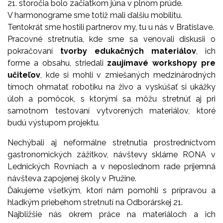
21. storočia bolo začiatkom júna v plnom prúde.
V harmonograme sme totiž mali ďalšiu mobilitu.
Tentokrát sme hostili partnerov my, tu u nás v Bratislave.
Pracovné stretnutia, kde sme sa venovali diskusii o
pokračovaní
tvorby edukačných materiálov
, ich
forme a obsahu, striedali
zaujímavé workshopy pre
učiteľov
, kde si mohli v zmiešaných medzinárodných
tímoch ohmatať robotiku na živo a vyskúšať si ukážky
úloh a pomôcok, s ktorými sa môžu stretnúť aj pri
samotnom testovaní vytvorených materiálov, ktoré
budú výstupom projektu.
Nechýbali aj neformálne stretnutia prostredníctvom
gastronomických zážitkov, návštevy sklárne RONA v
Lednických Rovniach a v neposlednom rade príjemná
návšteva zapojenej školy v Pružine.
Ďakujeme všetkým, ktorí nám pomohli s prípravou a
hladkým priebehom stretnutí na Odborárskej 21.
Najbližšie nás okrem práce na materiáloch a ich