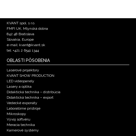
KVANT spol. s r.o.
FMFI UK, Mlynská dolina
842 48 Bratislava
Slovakia, Europe
e-mail: kvant@kvant.sk
tel: +421 2 6541 1344
OBLASTI PÔSOBENIA
Laserové projektory
KVANT SHOW PRODUCTION
LED videopanely
Lasery a optika
Didaktická technika – distribúcia
Didaktická technika – export
Vedecké exponáty
Laboratórne prístroje
Mikroskopy
Vývoj softvéru
Meracia technika
Kamerové systémy