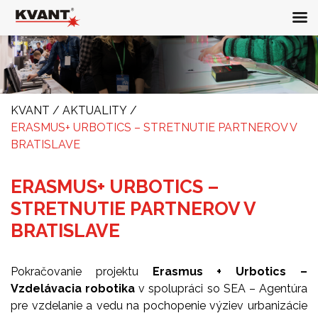
KVANT
/
AKTUALITY
/
ERASMUS+ URBOTICS – STRETNUTIE PARTNEROV V
BRATISLAVE
ERASMUS+ URBOTICS –
STRETNUTIE PARTNEROV V
BRATISLAVE
Pokračovanie projektu
Erasmus + Urbotics –
Vzdelávacia robotika
v spolupráci so SEA – Agentúra
pre vzdelanie a vedu na pochopenie výziev urbanizácie