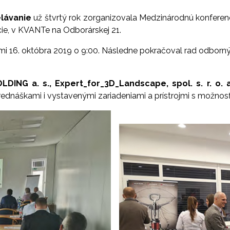
lávanie
už štvrtý rok zorganizovala Medzinárodnú konferenc
cie, v KVANTe na Odborárskej 21.
kami 16. októbra 2019 o 9:00. Následne pokračoval rad odborn
ING a. s., Expert_for_3D_Landscape, spol. s. r. o. a
prednáškami i vystavenými zariadeniami a prístrojmi s možnos