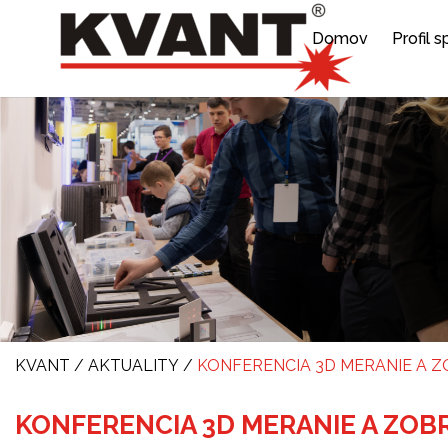
Domov
Profil 
KVANT
/
AKTUALITY
/
KONFERENCIA 3D MERANIE A Z
KONFERENCIA 3D MERANIE A ZOBR