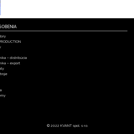
SOBENIA
tory
PRODUCTION
y
ika – distribúcia
nika – export
áty
troje
ka
émy
© 2022 KVANT spol. s r.o.