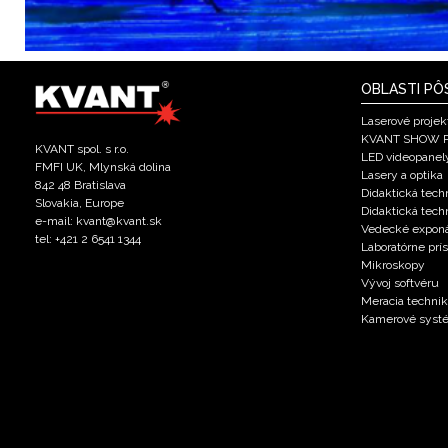
OBLASTI PÔ
Laserové projek
KVANT SHOW 
KVANT spol. s r.o.
LED videopanel
FMFI UK, Mlynská dolina
Lasery a optika
842 48 Bratislava
Didaktická techn
Slovakia, Europe
Didaktická tech
e-mail: kvant@kvant.sk
Vedecké expon
tel: +421 2 6541 1344
Laboratórne prís
Mikroskopy
Vývoj softvéru
Meracia techni
Kamerové syst