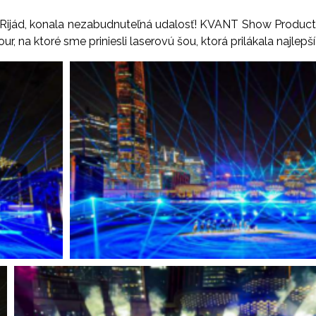
e Rijád, konala nezabudnuteľná udalosť! KVANT Show Product
, na ktoré sme priniesli laserovú šou, ktorá prilákala najlep