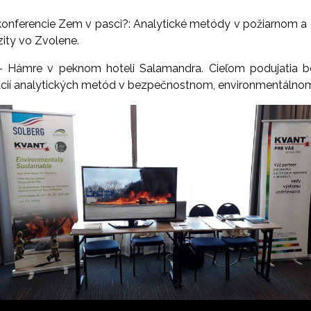
onferencie Zem v pasci?: Analytické metódy v požiarnom a e
zity vo Zvolene.
– Hámre v peknom hoteli Salamandra. Cieľom podujatia bol
ácií analytických metód v bezpečnostnom, environmentálnom 