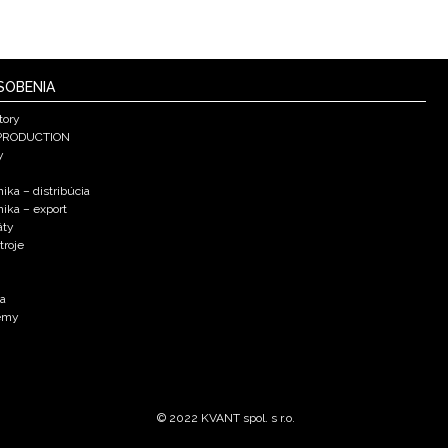
SOBENIA
tory
PRODUCTION
y
ika – distribúcia
nika – export
áty
troje
ka
émy
© 2022 KVANT spol. s r.o.