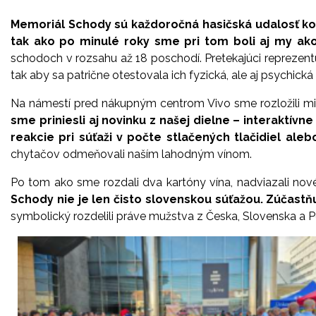
Memoriál Schody sú každoročná hasičská udalosť kon
tak ako po minulé roky sme pri tom boli aj my ako
schodoch v rozsahu až 18 poschodí. Pretekajúci reprezent
tak aby sa patrične otestovala ich fyzická, ale aj psychická
Na námestí pred nákupným centrom Vivo sme rozložili mi
sme priniesli aj novinku z našej dielne – interaktívn
reakcie pri súťaži v počte stlačených tlačidiel al
chytačov odmeňovali naším lahodným vínom.
Po tom ako sme rozdali dva kartóny vína, nadviazali nové
Schody nie je len čisto slovenskou súťažou. Zúčastňu
symbolický rozdelili práve mužstva z Česka, Slovenska a P