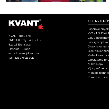
OBLASTI PÔ
Laserové projek
KVANT SHOW 
KVANT spol. s r.o.
LED videopanel
FMFI UK, Mlynská dolina
Lasery a optika
842 48 Bratislava
Didaktická techn
Slovakia, Europe
Didaktická tech
e-mail: kvant@kvant.sk
Vedecké expon
tel: +421 2 6541 1344
Laboratórne prís
Mikroskopy
Vývoj softvéru
Meracia techni
Kamerové syst