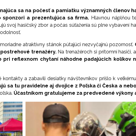
ajúca sa na počesť a pamiatku významných členov hasi
 sponzori a prezentujúca sa firma.
Hlavnou náplňou tej
ujú svoj hasičský zbor a počas súťaženia sú plne vybavení 
 odolnosť.
moriadne atraktívny stánok pútajúci nezvyčajnú pozornosť.
e postrehové trenažéry.
Na trenažéroch si prítomní hasiči, a
ebo pri reflexnom chytaní náhodne padajúcich kolíkov 
 kontakty a zabavili desiatky návštevníkov prišlo k veľkém
jú sa tu pravidelne aj dvojice z Poľska či Česka a nebo
oľska.
Účastníkom gratulujeme za predvedené výkony a t