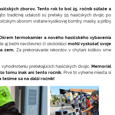
čských zborov. Tento rok to bol 25. ročník súťaže a
to tradičnej udalosti sú preteky 55 hasičských dvojíc po
hasičským úborom vrátane kyslíkovej bomby, masky a prilby
Okrem termokamier a nového hasičského vybavenia
le aj bežní návštevníci či okoloidúci
mohli vyskúšať svoje
na zem.
Za prekonávanie rekordov v chytaní kolíkov sme
u vyhodnoteniu pretekajúcich hasičských dvojíc.
Memoriál
lo tomu inak ani tento ročník.
Prvé tri výherné miesta si
ešíme sa na ďalší ročník!