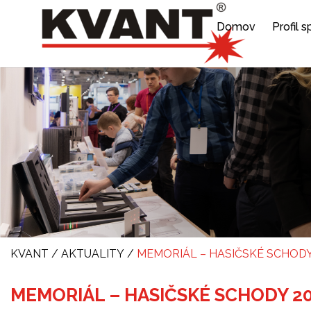
Domov
Profil 
KVANT
/
AKTUALITY
/
MEMORIÁL – HASIČSKÉ SCHODY
MEMORIÁL – HASIČSKÉ SCHODY 2