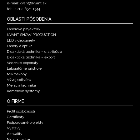
e-mail: kvant@kvant.sk
tel: +421 2 6541 1344
OBLASTI PÔSOBENIA
Laserové projektory
KVANT SHOW PRODUCTION
LED videopanely
Lasery a optika
Didaktická technika – distribúcia
Didaktická technika – export
Vedecké exponáty
Laboratórne prístroje
Mikroskopy
Vývoj softvéru
Meracia technika
Kamerové systémy
O FIRME
Profil spoločnosti
Certifikáty
Podporované projekty
Výstavy
Aktuality
Na stiahnutie