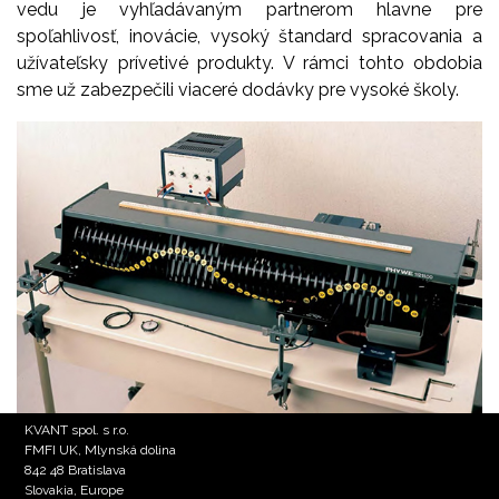
vedu je vyhľadávaným partnerom hlavne pre
spoľahlivosť, inovácie, vysoký štandard spracovania a
užívateľsky prívetivé produkty. V rámci tohto obdobia
sme už zabezpečili viaceré dodávky pre vysoké školy.
KVANT spol. s r.o.
FMFI UK, Mlynská dolina
842 48 Bratislava
Slovakia, Europe