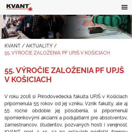
KVANT
/
AKTUALITY
/
55. VÝROČIE ZALOŽENIA PF UPJŠ V KOŠICIACH
55. VÝROČIE ZALOŽENIA PF UPJŠ
V KOŠICIACH
V roku 2018 si Prírodovedecká fakulta UPJŠ v Košiciach
pripomenula 55 rokov od jej vzniku. Vznik fakulty, ale aj
55 ročné obdobie jej pôsobenia, si pripomenuli
spomienkovými akciami a podujatiami pre absolventov,
zamestnancov, študentov, pozvaných hostí i verejnosť.
KVANT spol. s r.o. sa na oslavách podieľal formou