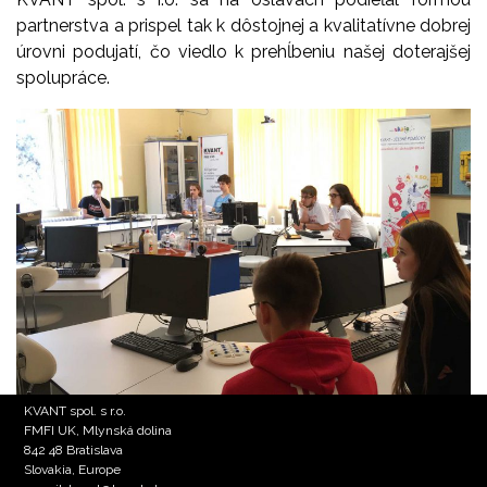
partnerstva a prispel tak k dôstojnej a kvalitatívne dobrej
úrovni podujatí, čo viedlo k prehĺbeniu našej doterajšej
spolupráce.
KVANT spol. s r.o.
FMFI UK, Mlynská dolina
842 48 Bratislava
Slovakia, Europe