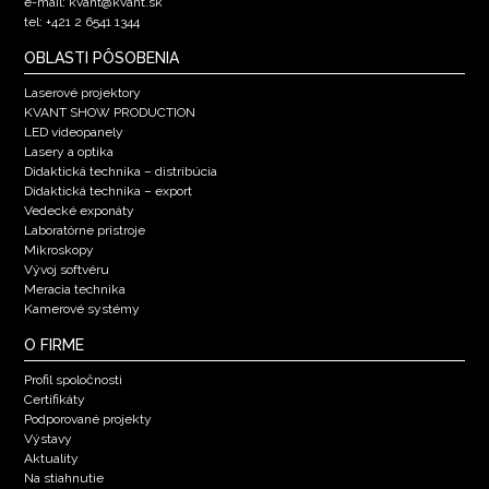
e-mail: kvant@kvant.sk
tel: +421 2 6541 1344
OBLASTI PÔSOBENIA
Laserové projektory
KVANT SHOW PRODUCTION
LED videopanely
Lasery a optika
Didaktická technika – distribúcia
Didaktická technika – export
Vedecké exponáty
Laboratórne prístroje
Mikroskopy
Vývoj softvéru
Meracia technika
Kamerové systémy
O FIRME
Profil spoločnosti
Certifikáty
Podporované projekty
Výstavy
Aktuality
Na stiahnutie