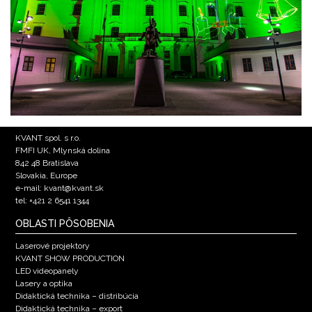
KVANT spol. s r.o.
FMFI UK, Mlynská dolina
842 48 Bratislava
Slovakia, Europe
e-mail: kvant@kvant.sk
tel: +421 2 6541 1344
OBLASTI PÔSOBENIA
Laserové projektory
KVANT SHOW PRODUCTION
LED videopanely
Lasery a optika
Didaktická technika – distribúcia
Didaktická technika – export