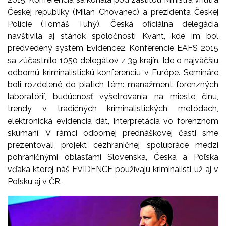
Českej republiky (Milan Chovanec) a prezidenta Českej
Polície (Tomáš Tuhý). Česká oficiálna delegácia
navštívila aj stánok spoločnosti Kvant, kde im bol
predvedený systém Evidence2. Konferencie EAFS 2015
sa zúčastnilo 1050 delegátov z 39 krajín. Ide o najväčšiu
odbornú kriminalistickú konferenciu v Európe. Semináre
boli rozdelené do piatich tém: manažment forenzných
laboratórií, budúcnosť vyšetrovania na mieste činu,
trendy v tradičných kriminalistických metódach,
elektronická evidencia dát, interpretácia vo forenznom
skúmaní. V rámci odbornej prednáškovej časti sme
prezentovali projekt cezhraničnej spolupráce medzi
pohraničnými oblasťami Slovenska, Česka a Poľska
vďaka ktorej náš EVIDENCE používajú kriminalisti už aj v
Poľsku aj v ČR.