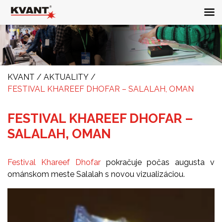
KVANT
/
AKTUALITY
/
FESTIVAL KHAREEF DHOFAR – SALALAH, OMAN
FESTIVAL KHAREEF DHOFAR –
SALALAH, OMAN
Festival Khareef Dhofar
pokračuje počas augusta v
ománskom meste Salalah s novou vizualizáciou.