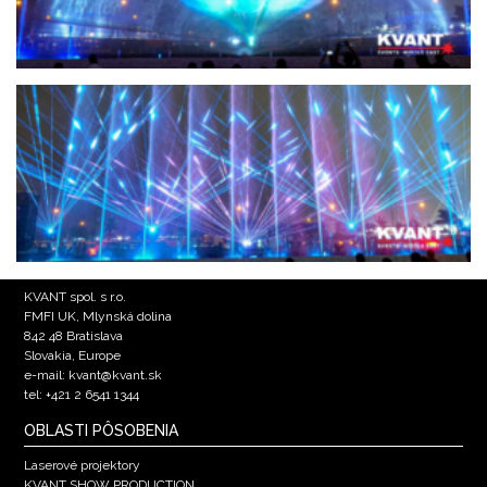
KVANT spol. s r.o.
FMFI UK, Mlynská dolina
842 48 Bratislava
Slovakia, Europe
e-mail: kvant@kvant.sk
tel: +421 2 6541 1344
OBLASTI PÔSOBENIA
Laserové projektory
KVANT SHOW PRODUCTION