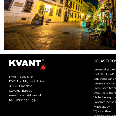
OBLASTI PÔ
Laserové projek
KVANT SHOW 
KVANT spol. s r.o.
LED videopanel
FMFI UK, Mlynská dolina
Lasery a optika
842 48 Bratislava
Didaktická techn
Slovakia, Europe
Didaktická tech
e-mail: kvant@kvant.sk
Vedecké expon
tel: +421 2 6541 1344
Laboratórne prís
Mikroskopy
Vývoj softvéru
Meracia techni