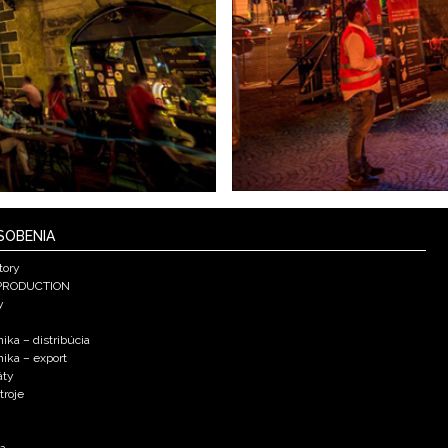
SOBENIA
tory
PRODUCTION
y
ika – distribúcia
nika – export
áty
troje
ka