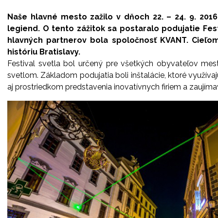
Naše hlavné mesto zažilo v dňoch 22. – 24. 9. 201
legiend. O tento zážitok sa postaralo podujatie Fe
hlavných partnerov bola spoločnosť KVANT. Cieľom
históriu Bratislavy.
Festival svetla bol určený pre všetkých obyvateľov mest
svetlom. Základom podujatia boli inštalácie, ktoré využív
aj prostriedkom predstavenia inovatívnych firiem a zaujíma