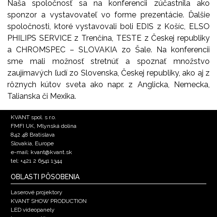
Naša spoločnosť sa na konferencii zúčastnila ako
sponzor a vystavovateľ vo forme prezentácie. Ďalšie
spoločnosti, ktoré vystavovali boli EDIS z Košíc, ELSO
PHILIPS SERVICE z Trenčína, TESTE z Českej republiky
a CHROMSPEC – SLOVAKIA zo Šale. Na konferencii
sme mali možnosť stretnúť a spoznať množstvo
zaujímavých ľudí zo Slovenska, Českej republiky, ako aj z
rôznych kútov sveta ako napr. z Anglicka, Nemecka,
Talianska či Mexika.
KVANT spol. s r.o.
FMFI UK, Mlynská dolina
842 48 Bratislava
Slovakia, Europe
e-mail: kvant@kvant.sk
tel: +421 2 6541 1344
OBLASTI PÔSOBENIA
Laserové projektory
KVANT SHOW PRODUCTION
LED videopanely