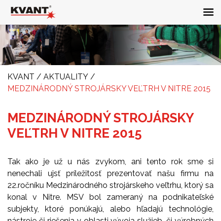
KVANT
/
AKTUALITY
/
MEDZINÁRODNÝ STROJÁRSKY VEĽTRH V NITRE 2015
MEDZINÁRODNÝ STROJÁRSKY
VEĽTRH V NITRE 2015
Tak ako je už u nás zvykom, ani tento rok sme si
nenechali ujsť príležitosť prezentovať našu firmu na
22.ročníku Medzinárodného strojárskeho veľtrhu, ktorý sa
konal v Nitre. MSV bol zameraný na podnikateľské
subjekty, ktoré ponúkajú, alebo hľadajú technológie,
nástroje či riešenia v oblasti vývoja služieb, či výrobných