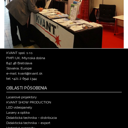
KVANT spol. s r.o.
FMFI UK, Mlynská dolina
842 48 Bratislava
Slovakia, Europe
e-mail: kvant@kvant.sk
tel: +421 2 6541 1344
OBLASTI PÔSOBENIA
Laserové projektory
KVANT SHOW PRODUCTION
LED videopanely
Lasery a optika
Didaktická technika – distribúcia
Didaktická technika – export