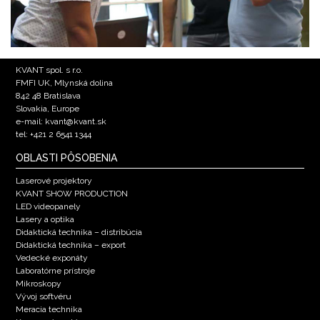
KVANT spol. s r.o.
FMFI UK, Mlynská dolina
842 48 Bratislava
Slovakia, Europe
e-mail: kvant@kvant.sk
tel: +421 2 6541 1344
OBLASTI PÔSOBENIA
Laserové projektory
KVANT SHOW PRODUCTION
LED videopanely
Lasery a optika
Didaktická technika – distribúcia
Didaktická technika – export
Vedecké exponáty
Laboratórne prístroje
Mikroskopy
Vývoj softvéru
Meracia technika