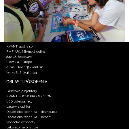
KVANT spol. s r.o.
FMFI UK, Mlynská dolina
842 48 Bratislava
Slovakia, Europe
e-mail: kvant@kvant.sk
tel: +421 2 6541 1344
OBLASTI PÔSOBENIA
Laserové projektory
KVANT SHOW PRODUCTION
LED videopanely
Lasery a optika
Didaktická technika – distribúcia
Didaktická technika – export
Vedecké exponáty
Laboratórne prístroje