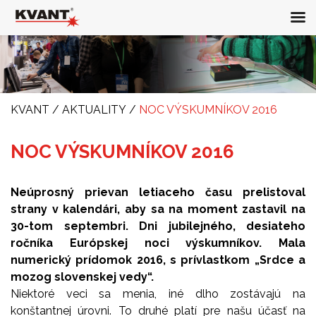
KVANT
/
AKTUALITY
/
NOC VÝSKUMNÍKOV 2016
NOC VÝSKUMNÍKOV 2016
Neúprosný prievan letiaceho času prelistoval
strany v kalendári, aby sa na moment zastavil na
30-tom septembri. Dni jubilejného, desiateho
ročníka Európskej noci výskumníkov. Mala
numerický prídomok 2016, s prívlastkom „Srdce a
mozog slovenskej vedy“.
Niektoré veci sa menia, iné dlho zostávajú na
konštantnej úrovni. To druhé platí pre našu účasť na