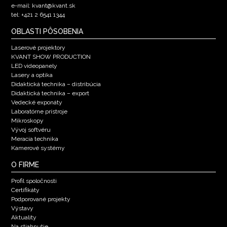
e-mail: kvant@kvant.sk
tel: +421 2 6541 1344
OBLASTI PÔSOBENIA
Laserové projektory
KVANT SHOW PRODUCTION
LED videopanely
Lasery a optika
Didaktická technika – distribúcia
Didaktická technika – export
Vedecké exponáty
Laboratórne prístroje
Mikroskopy
Vývoj softvéru
Meracia technika
Kamerové systémy
O FIRME
Profil spoločnosti
Certifikáty
Podporované projekty
Výstavy
Aktuality
Na stiahnutie