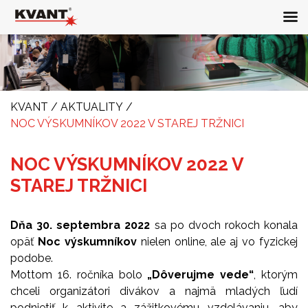
KVANT
/
AKTUALITY
/
NOC VÝSKUMNÍKOV 2022 V STAREJ TRŽNICI
NOC VÝSKUMNÍKOV 2022 V
STAREJ TRŽNICI
Dňa 30. septembra 2022
sa po dvoch rokoch konala
opäť
Noc výskumníkov
nielen online, ale aj vo fyzickej
podobe.
Mottom 16. ročníka bolo
„Dôverujme vede“
, ktorým
chceli organizátori divákov a najmä mladých ľudí
podnietiť k aktivite a zážitkovému vzdelávaniu, aby