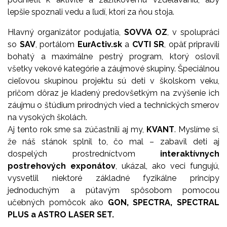
lepšie spoznali vedu a ľudí, ktorí za ňou stoja.
Hlavný organizátor podujatia,
SOVVA OZ
, v spolupráci
so
SAV
, portálom
EurActiv.sk
a
CVTI SR
, opäť pripravili
bohatý a maximálne pestrý program, ktorý oslovil
všetky vekové kategórie a záujmové skupiny. Špeciálnou
cieľovou skupinou projektu sú deti v školskom veku,
pričom dôraz je kladený predovšetkým na zvýšenie ich
záujmu o štúdium prírodných vied a technických smerov
na vysokých školách.
Aj tento rok sme sa zúčastnili aj my,
KVANT
. Myslíme si,
že náš stánok splnil to, čo mal – zabavil deti aj
dospelých prostredníctvom
interaktívnych
postrehových exponátov
, ukázal, ako veci fungujú,
vysvetlil niektoré základné fyzikálne princípy
jednoduchým a pútavým spôsobom pomocou
učebných pomôcok ako
GON, SPECTRA, SPECTRAL
PLUS a ASTRO LASER SET.