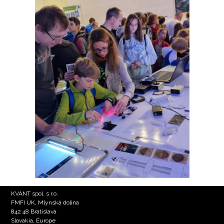
KVANT spol. s r.o.
FMFI UK, Mlynská dolina
842 48 Bratislava
Slovakia, Europe