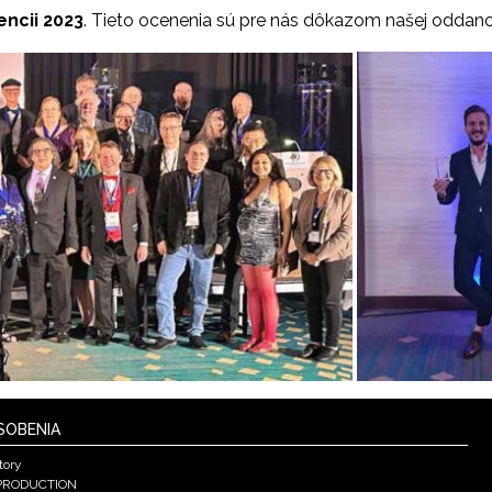
encii 2023
. Tieto ocenenia sú pre nás dôkazom našej oddanos
SOBENIA
tory
PRODUCTION