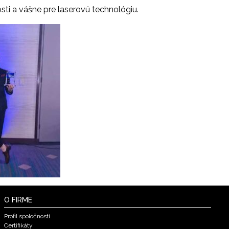
ti a vášne pre laserovú technológiu.
O FIRME
Profil spoločnosti
Certifikáty