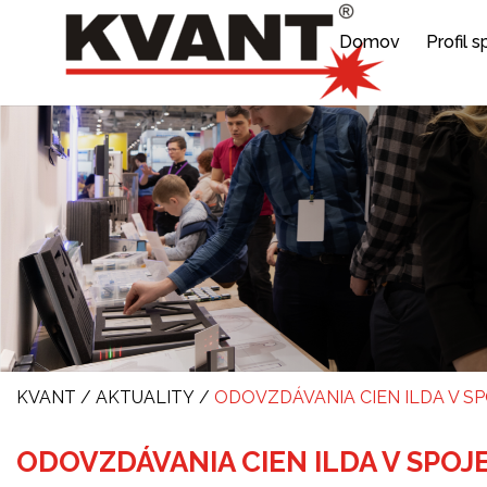
Domov
Profil 
KVANT
/
AKTUALITY
/
ODOVZDÁVANIA CIEN ILDA V 
ODOVZDÁVANIA CIEN ILDA V SPO