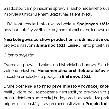
S radosťou vám prinášame správy z nášho nedávneho úča
inšpiruje a umožňuje nám ukázať náš talent svetu.
ILDA konferencia tento rok prebehla v
Spojených štát
nezabudnuteľný zážitok, ktorý nám otvoril dvere k novým 
Naši kolegovia zo show production si odniesli dve o
projekt s názvom „
Biela noc 2022: Liiine
„. Tento projekt s
O tomto projekte:
Tvorcovia pozvali divákov do historického budovy Fakulty
voľného priestoru.
Monumentálna architektúra lúčov
v
súčasťou umeleckého podujatia
Biela noc 2022
.
Druhé ocenenie, a to hneď
prvé miesto v rovnakej kateg
reality, ktoré boli rozpoznané nepretržitým prekrývaním p
prostredníctvom umeleckej hudby predstavovala dva prv
pripomínali neustály stav premennosti života.
Projekt bol