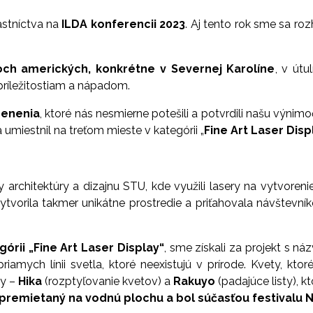
stníctva na
ILDA konferencii 2023
. Aj tento rok sme sa ro
och amerických, konkrétne v Severnej Karolíne
, v útu
príležitostiam a nápadom.
cenenia
, ktoré nás nesmierne potešili a potvrdili našu výnim
a umiestnil na treťom mieste v kategórii „
Fine Art Laser Disp
 architektúry a dizajnu STU, kde využili lasery na vytvoren
ytvorila takmer unikátne prostredie a priťahovala návštevníko
órii „Fine Art Laser Display“
, sme získali za projekt s ná
riamych línii svetla, ktoré neexistujú v prírode. Kvety, ktor
ky –
Hika
(rozptyľovanie kvetov) a
Rakuyo
(padajúce listy), 
 premietaný na vodnú plochu a bol súčasťou festivalu N