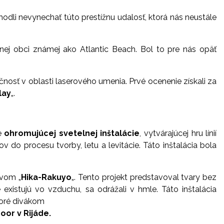
zhodli nevynechať túto prestížnu udalosť, ktorá nás neustále
lnej obci známej ako Atlantic Beach. Bol to pre nás opäť
očnosť v oblasti laserového umenia. Prvé ocenenie získali za
lay
„.
ie
ohromujúcej svetelnej inštalácie
, vytvárajúcej hru línií
v do procesu tvorby, letu a levitácie. Táto inštalácia bola
zvom „
Hika-Rakuyo
„. Tento projekt predstavoval tvary bez
é existujú vo vzduchu, sa odrážali v hmle. Táto inštalácia
ktoré divákom
oor v Rijáde.