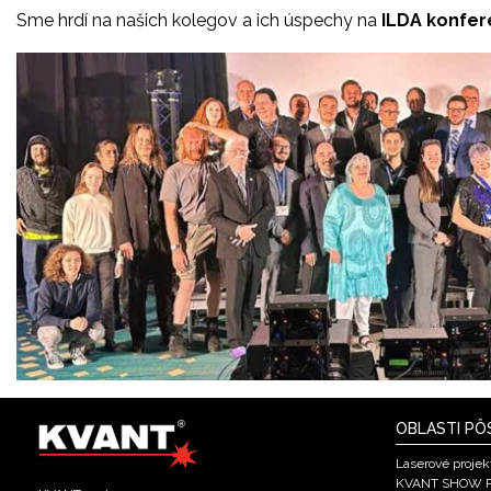
Sme hrdí na našich kolegov a ich úspechy na
ILDA konfer
OBLASTI PÔ
Laserové projek
KVANT SHOW 