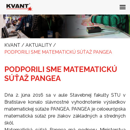
KVANT
/
AKTUALITY
/
PODPORILI SME MATEMATICKÚ SÚŤAŽ PANGEA
PODPORILI SME MATEMATICKÚ
SÚŤAŽ PANGEA
Dňa 2. júna 2016 sa v aule Stavebnej fakulty STU v
Bratislave konalo slávnostné vyhodnotenie výsledkov
matematickej súťaže PANGEA. PANGEA je celoeurópska
matematická súťaž pre žiakov základných a stredných
škôl.
Matematická súťaž Pangea má podporu Ministerstva