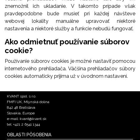
znemožnil ich ukladanie. V takomto prípade však
pravdepodobne bude musieť pri každej návšteve
webovej lokality manuálne upravovať niektoré
nastavenia a niektoré služby a funkcie nebudú fungovať.
Ako odmietnuť používanie súborov
cookie?
Používanie súborov cookies je možné nastaviť pomocou
internetového prehliadača. Väčšina prehliadačov súbory
cookies automaticky prijíma už v úvodnom nastavení.
KVANT spol. s r.o.
FMFI UK, Mlynská dolina
842 48 Bratislava
Slovakia, Europe
e-mail: kvant@kvant.sk
tel: +421 2 6541 1344
OBLASTI PÔSOBENIA