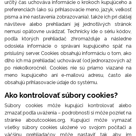
určitý čas uchováva informácie o krokoch kupujúceho a
preferenciách (ako sú prihlasovacie meno, jazyk, veľkosť
písma a iné nastavenia zobrazovania), takže ich pri ďalšej
návšteve alebo prehliadaní jej jednotlivých stránok
nemusí opätovne uvádzať. Technicky ide o sériu kódov,
podľa ktorých prehliadač zhromažďuje a následne
odosiela informácie o správaní kupujúceho späť na
príslušný server. Cookies obsahujú informáciu o tom, ako
dlho ich má prehliadač uchovávať (od jednorazových až
po niekoľkoročné). Cookies nie sú priamo viazané na
meno kupujúceho ani e-mailovú adresu, často ale
obsahujú prihlasovacie údaje do systému.
Ako kontrolovať súbory cookies?
Súbory cookies môže kupujúci kontrolovať alebo
zmazať podľa uváženia – podrobnosti si môže pozrieť na
stránke aboutcookies.org. Kupujúci môže vymazať
všetky súbory cookies uložené vo svojom počítači a
väčšinu prehliadačov môže nastaviť tak, aby im