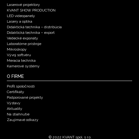
Laserové projektory
KVANT SHOW PRODUCTION
LED videopanely
Lasery a optika
Didaktická technika – distribúcia
Didaktická technika – export
Vedecké exponáty
Laboratórne prístroje
Mikroskopy
Vývoj softvéru
Meracia technika
Kamerové systémy
O FIRME
Profil spoločnosti
Certifikáty
Podporované projekty
Výstavy
Aktuality
Na stiahnutie
Zaujímavé odkazy
© 2022 KVANT spol. s r.o.