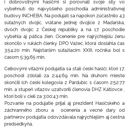
i dobrovoľnými hasičmi si porovnali svoje sily vo
vybehnutí do najvyššieho poschodia administratívnej
budovy INCHEBA. Na podujatí sa napokon zúčastnilo 43
súťažných dvojíc, vrátane jednej dvojice z Maďarska,
dvoch dvojíc z Českej republiky a na 17. poschodie
vybehla aj pätica žien. Ocenenie pre najrýchlejšiu ženu
skončilo v rukách členky DPO Važec, ktorá dosiahla čas
3:54:20 min. Najstarším súťažiacim XXIII. ročníka bol s
časom 5:39:65 min.
Celkovými víťazmi podujatia sa stali českí hasiči, ktorí 17.
poschodí zdolali za 2:44:69 min. Na druhom mieste
skončili ich českí kolegovia z Pardubíc s časom 2:52:77
min. a stupeň víťazov uzatvorili členovia DHZ Kátlovce ,
ktorí boli v cieli za 3:00:43 min.
Pozvanie na podujatie prijal aj prezident Hasičského a
záchranného zboru a ocenenia a vecné dary od
partnerov podujatia odovzdávala najrýchlejším aj čestná
predsedkyňa.