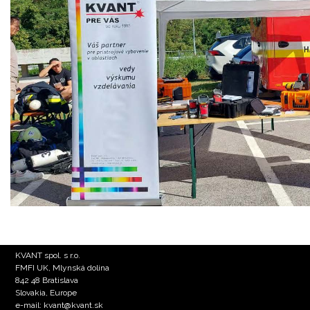
KVANT spol. s r.o.
FMFI UK, Mlynská dolina
842 48 Bratislava
Slovakia, Europe
e-mail: kvant@kvant.sk