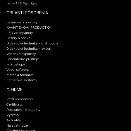
tel: +421 2 6541 1344
OBLASTI PÔSOBENIA
Laserové projektory
KVANT SHOW PRODUCTION
LED videopanely
Lasery a optika
Didaktická technika – distribúcia
Didaktická technika – export
Vedecké exponáty
Laboratórne prístroje
Mikroskopy
Vývoj softvéru
Meracia technika
Kamerové systémy
O FIRME
Profil spoločnosti
Certifikáty
Podporované projekty
Výstavy
Aktuality
Na stiahnutie
Zaujímavé odkazy