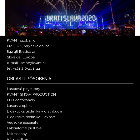
KVANT spol. s r.o.
FMFI UK, Mlynská dolina
842 48 Bratislava
Slovakia, Europe
e-mail: kvant@kvant.sk
tel: +421 2 6541 1344
OBLASTI PÔSOBENIA
Laserové projektory
KVANT SHOW PRODUCTION
LED videopanely
Lasery a optika
Didaktická technika – distribúcia
Didaktická technika – export
Vedecké exponáty
Laboratórne prístroje
Mikroskopy
Vývoj softvéru