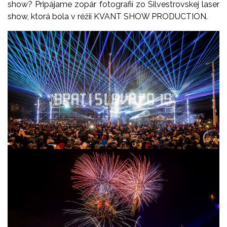
show? Pripájame zopár fotografií zo Silvestrovskej laser
show, ktorá bola v réžii KVANT SHOW PRODUCTION.