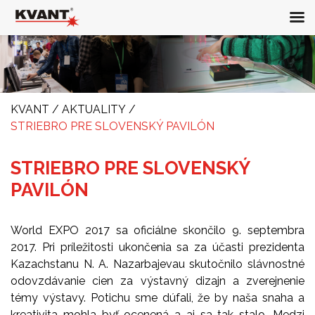
KVANT
/
AKTUALITY
/
STRIEBRO PRE SLOVENSKÝ PAVILÓN
STRIEBRO PRE SLOVENSKÝ
PAVILÓN
World EXPO 2017 sa oficiálne skončilo 9. septembra
2017. Pri príležitosti ukončenia sa za účasti prezidenta
Kazachstanu N. A. Nazarbajevau skutočnilo slávnostné
odovzdávanie cien za výstavný dizajn a zverejnenie
témy výstavy. Potichu sme dúfali, že by naša snaha a
kreativita mohla byť ocenená a aj sa tak stalo. Medzi