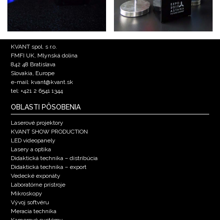
KVANT spol. s r.o.
FMFI UK, Mlynská dolina
842 48 Bratislava
Slovakia, Europe
e-mail: kvant@kvant.sk
tel: +421 2 6541 1344
OBLASTI PÔSOBENIA
Laserové projektory
KVANT SHOW PRODUCTION
LED videopanely
Lasery a optika
Didaktická technika – distribúcia
Didaktická technika – export
Vedecké exponáty
Laboratórne prístroje
Mikroskopy
Vývoj softvéru
Meracia technika