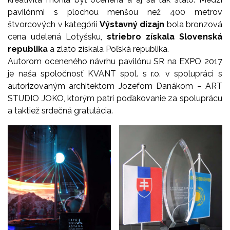
pavilónmi s plochou menšou než 400 metrov
štvorcových v kategórii
Výstavný dizajn
bola bronzová
cena udelená Lotyšsku,
striebro získala Slovenská
republika
a zlato získala Poľská republika.
Autorom oceneného návrhu pavilónu SR na EXPO 2017
je naša spoločnosť KVANT spol. s r.o. v spolupráci s
autorizovaným architektom Jozefom Danákom – ART
STUDIO JOKO, ktorým patrí poďakovanie za spoluprácu
a taktiež srdečná gratulácia.