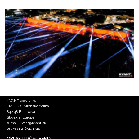
KVANT spol. s r.o.
FMFI UK, Mlynská dolina
842 48 Bratislava
Slovakia, Europe
e-mail: kvant@kvant.sk
tel: +421 2 6541 1344
OBLASTI PÔSOBENIA