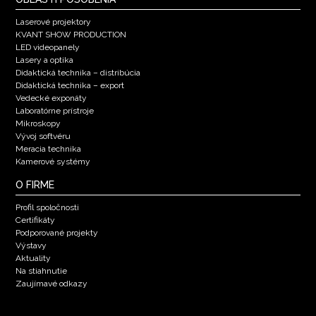
Laserové projektory
KVANT SHOW PRODUCTION
LED videopanely
Lasery a optika
Didaktická technika – distribúcia
Didaktická technika – export
Vedecké exponáty
Laboratórne prístroje
Mikroskopy
Vývoj softvéru
Meracia technika
Kamerové systémy
O FIRME
Profil spoločnosti
Certifikáty
Podporované projekty
Výstavy
Aktuality
Na stiahnutie
Zaujímavé odkazy