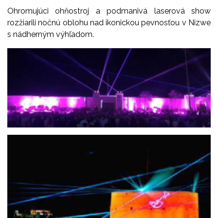
Ohromujúci ohňostroj a podmanivá laserová show
rozžiarili nočnú oblohu nad ikonickou pevnosťou v Nizwe
s nádherným výhľadom.