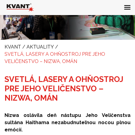
KVANT
/
AKTUALITY
/
SVETLÁ, LASERY A OHŇOSTROJ PRE JEHO
VELIČENSTVO – NIZWA, OMÁN
SVETLÁ, LASERY A OHŇOSTROJ
PRE JEHO VELIČENSTVO –
NIZWA, OMÁN
Nizwa oslávila deň nástupu Jeho Veličenstva
sultána Haithama nezabudnuteľnou nocou plnou
emócií.