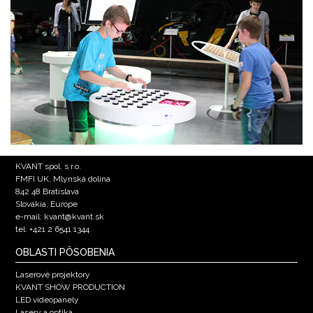
KVANT spol. s r.o.
FMFI UK, Mlynská dolina
842 48 Bratislava
Slovakia, Europe
e-mail: kvant@kvant.sk
tel: +421 2 6541 1344
OBLASTI PÔSOBENIA
Laserové projektory
KVANT SHOW PRODUCTION
LED videopanely
Lasery a optika