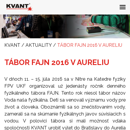
KVANT
/
AKTUALITY
/
TÁBOR FAJN 2016 V AURELIU
TÁBOR FAJN 2016 V AURELIU
V dňoch 11. – 15. júla 2016 sa v Nitre na Katedre fyziky
FPV UKF organizoval už jedenásty ročník denného
fyzikálneho tábora FAJN. Tento rok niesol tábor názov
Voda naša fyzikálna. Deti sa venovali významu vody pre
život a človeka. Oboznámili sa so znečisťovaním vody,
zamerali sa na skúmanie fyzikálnych javov súvisiacich s
vodou. V polovici tábora si mali možnosť vďaka
spoločnosti KVANT urobiť výlet do Bratislavy do Aurelia