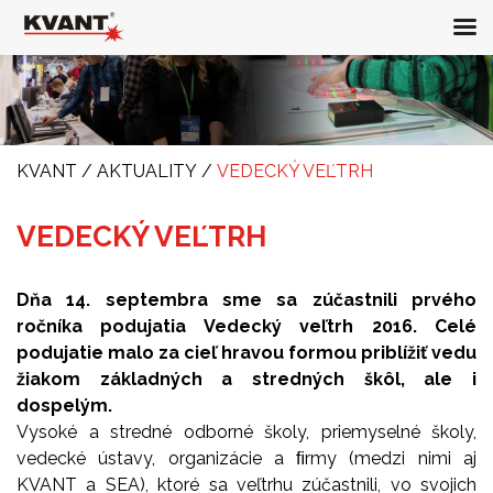
KVANT
/
AKTUALITY
/
VEDECKÝ VEĽTRH
VEDECKÝ VEĽTRH
Dňa 14. septembra sme sa zúčastnili prvého
ročníka podujatia Vedecký veľtrh 2016. Celé
podujatie malo za cieľ hravou formou priblížiť vedu
žiakom základných a stredných škôl, ale i
dospelým.
Vysoké a stredné odborné školy, priemyselné školy,
vedecké ústavy, organizácie a ﬁrmy (medzi nimi aj
KVANT a SEA), ktoré sa veľtrhu zúčastnili, vo svojich