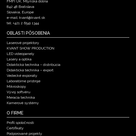
FMFI UK, Mlynská dolina
842 48 Bratislava
Slovakia, Europe
e-mail: kvant@kvant.sk
tel: +421 2 6541 1344
OBLASTI PÔSOBENIA
Laserové projektory
KVANT SHOW PRODUCTION
LED videopanely
Lasery a optika
Didaktická technika – distribúcia
Didaktická technika – export
Vedecké exponáty
Laboratórne prístroje
Mikroskopy
Vývoj softvéru
Meracia technika
Kamerové systémy
O FIRME
Profil spoločnosti
Certifikáty
Podporované projekty