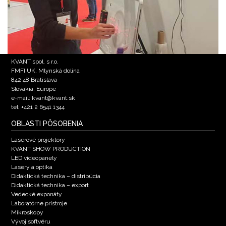
KVANT spol. s r.o.
FMFI UK, Mlynská dolina
842 48 Bratislava
Slovakia, Europe
e-mail: kvant@kvant.sk
tel: +421 2 6541 1344
OBLASTI PÔSOBENIA
Laserové projektory
KVANT SHOW PRODUCTION
LED videopanely
Lasery a optika
Didaktická technika – distribúcia
Didaktická technika – export
Vedecké exponáty
Laboratórne prístroje
Mikroskopy
Vývoj softvéru