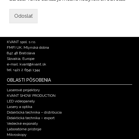
Odoslať
KVANT spol. s r.o.
FMFI UK, Mlynská dolina
842 48 Bratislava
Slovakia, Europe
e-mail: kvant@kvant.sk
tel: +421 2 6541 1344
OBLASTI PÔSOBENIA
Laserové projektory
KVANT SHOW PRODUCTION
LED videopanely
Lasery a optika
Didaktická technika – distribúcia
Didaktická technika – export
Vedecké exponáty
Laboratórne prístroje
Mikroskopy