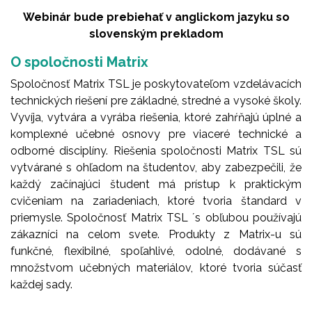
Webinár bude prebiehať v anglickom jazyku so
slovenským prekladom
O spoločnosti Matrix
Spoločnosť Matrix TSL je poskytovateľom vzdelávacích
technických riešení pre základné, stredné a vysoké školy.
Vyvíja, vytvára a vyrába riešenia, ktoré zahŕňajú úplné a
komplexné učebné osnovy pre viaceré technické a
odborné disciplíny. Riešenia spoločnosti Matrix TSL sú
vytvárané s ohľadom na študentov, aby zabezpečili, že
každý začínajúci študent má prístup k praktickým
cvičeniam na zariadeniach, ktoré tvoria štandard v
priemysle. Spoločnosť Matrix TSL ´s obľubou používajú
zákazníci na celom svete. Produkty z Matrix-u sú
funkčné, flexibilné, spoľahlivé, odolné, dodávané s
množstvom učebných materiálov, ktoré tvoria súčasť
každej sady.