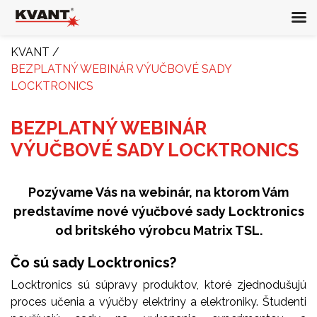
KVANT
/
BEZPLATNÝ WEBINÁR VÝUČBOVÉ SADY
LOCKTRONICS
BEZPLATNÝ WEBINÁR
VÝUČBOVÉ SADY LOCKTRONICS
Pozývame Vás na webinár, na ktorom Vám
predstavíme nové výučbové sady Locktronics
od britského výrobcu Matrix TSL.
Čo sú sady Locktronics?
Locktronics sú súpravy produktov, ktoré zjednodušujú
proces učenia a výučby elektriny a elektroniky. Študenti